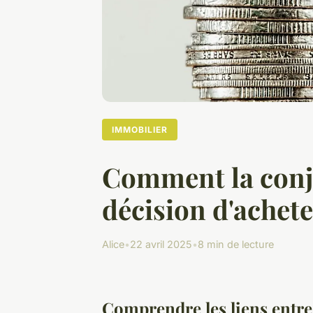
IMMOBILIER
Comment la conj
décision d'achet
Alice
•
22 avril 2025
•
8 min de lecture
Comprendre les liens entre