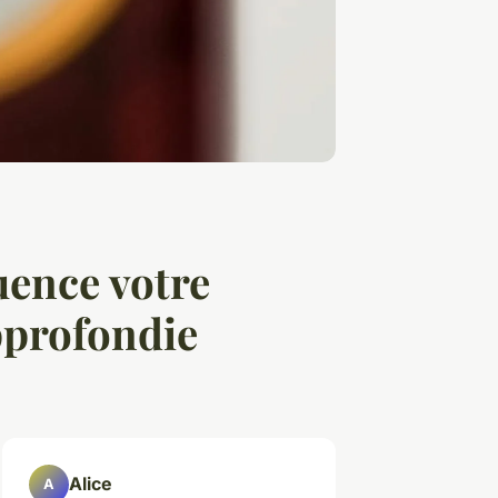
ence votre
pprofondie
Alice
A