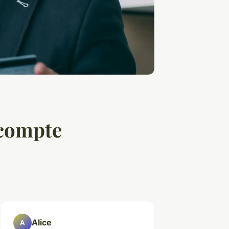
 compte
Alice
A