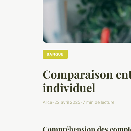
BANQUE
Comparaison ent
individuel
Alice
•
22 avril 2025
•
7 min de lecture
Compréhension des compte