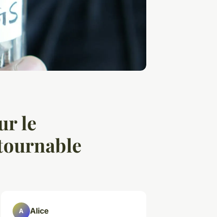
ur le
tournable
Alice
A