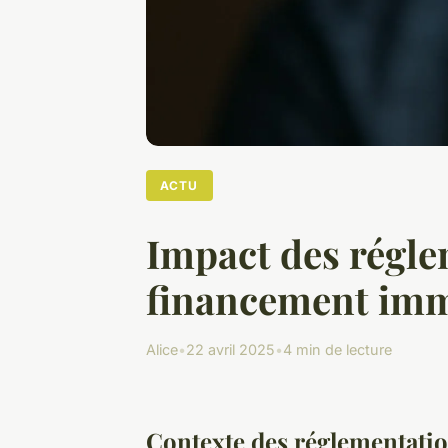
ACTU
Impact des régle
financement immo
Alice
•
22 avril 2025
•
4 min de lecture
Contexte des réglementati